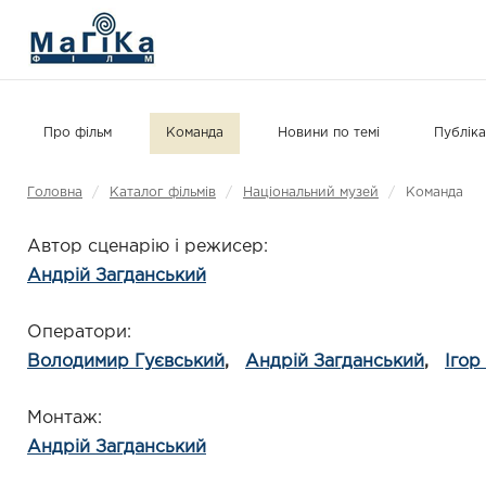
МАГІКА ФІЛЬМ
Про фільм
Команда
Новини по темі
Публіка
Головна
/
Каталог фільмів
/
Національний музей
/
Команда
Автор сценарію і режисер
Андрій Загданський
Оператори
Володимир Гуєвський
Андрій Загданський
Ігор
Монтаж
Андрій Загданський