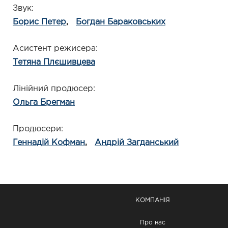
Звук
Борис Петер
Богдан Бараковських
Асистент режисера
Тетяна Плєшивцева
Лінійний продюсер
Ольга Брегман
Продюсери
Геннадій Кофман
Андрій Загданський
КОМПАНІЯ
Про нас