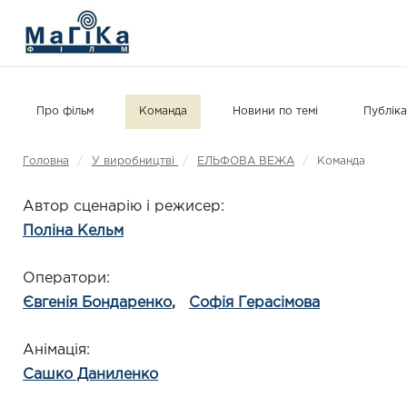
МАГІКА ФІЛЬМ
Про фільм
Команда
Новини по темі
Публіка
Головна
/
У виробництві
/
ЕЛЬФОВА ВЕЖА
/
Команда
Автор сценарію і режисер
Поліна Кельм
Оператори
Євгенія Бондаренко
Софія Герасімова
Анімація
Сашко Даниленко